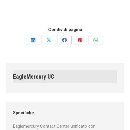
Condividi pagina
Share
Share
Share
Share
Share
on
on
on
on
on
LinkedIn
X
Facebook
Pinterest
WhatsApp
EagleMercury UC
Specifiche
Eaglemercury Contact Center unificato con