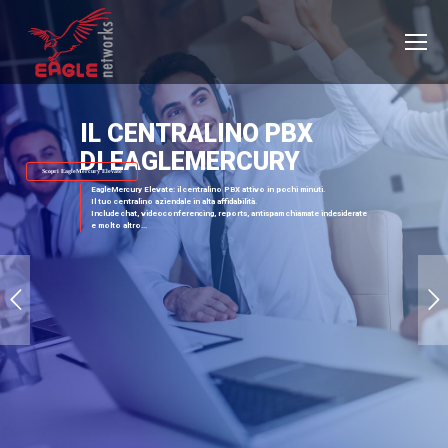
IL CENTRALINO PBX
DI EAGLEMERCURY
Scopri EagleMercury Elevate
EagleMercury Elevate: il centralino PBX attivo in pochi minuti.
Il tuo centralino aziendale in alta affidabilità.
Include chat, videoconferencing, reports, antispam chiamate indesiderate
e molto altro...