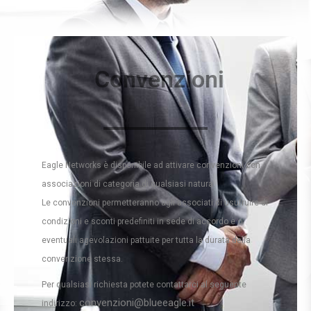
Convenzioni
Eagle Networks è disponibile ad attivare convenzioni con
associazioni di categoria di qualsiasi natura.
Le convenzioni permetteranno agli associati di usufruire di
condizioni e sconti predefiniti in sede di accordo e o
eventuali agevolazioni pattuite per tutta la durata della
convenzione stessa.
Per qualsiasi richiesta potete contattarci al seguente
convenzioni@blueeagle.it
indirizzo: