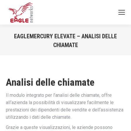
EAGLEMERCURY ELEVATE – ANALISI DELLE
CHIAMATE
You are here:
Analisi delle chiamate
Il modulo integrato per l’analisi delle chiamate,
offre
all
‘
azienda
la
possibilità
di
visualizzare
facilmente
le
prestazioni
dei
dipendenti
delle
vendite
e
dell
‘
assistenza
utilizzando
i
dati
delle
chiamate
.
Grazie
a
queste
visualizzazioni
,
le
aziende
possono