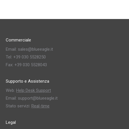
Commerciale
Email: sales@blueeagle.it
Tel: +39 030 5528250
Fax: +39 030 5528043
Supporto e Assistenza
Web:
Help Desk Support
Email: support@blueeagle.it
Stato servizi:
Real-time
Legal