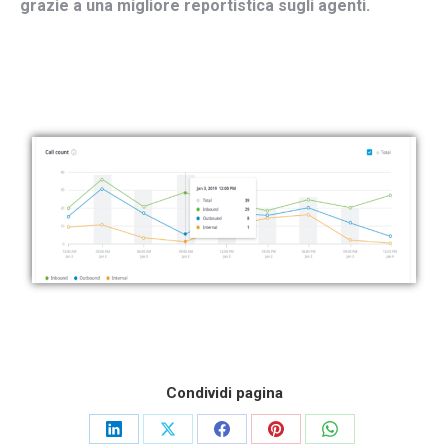
grazie
a
una
migliore
reportistica
sugli
agenti
.
Condividi pagina
Share
Share
Share
Share
Share