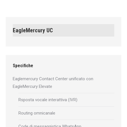
on
on
on
on
on
LinkedIn
X
Facebook
Pinterest
WhatsApp
EagleMercury UC
Specifiche
Eaglemercury Contact Center unificato con
EagleMercury Elevate
Rsposta vocale interattiva (IVR)
Routing omnicanale
Code di messaggistica WhatsApp