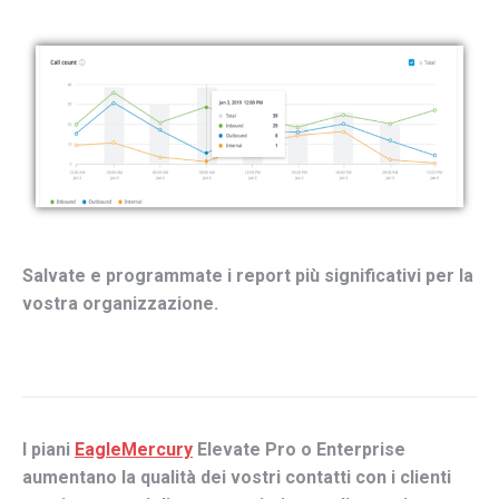
Salvate
e
programmate
i
report
più
significativi
per
la
vostra
organizzazione
.
I piani
EagleMercury
Elevate
Pro
o
Enterprise
aumentano
la
qualità
dei
vostri
contatti
con
i
clienti