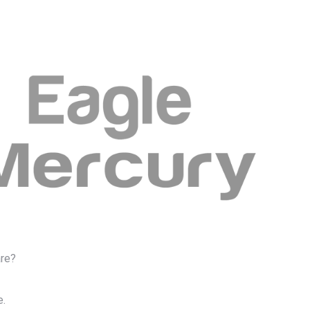
are?
e.