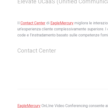
Elevate UCaaS (Unified Communicat
Il
Contact Center
di
EagleMercury
migliora le interazion
un’esperienza cliente complessivamente superiore. I cr
code e l’instradamento basato sulle competenze fornisc
Contact Center
EagleMercury
OnLIne Video Conferencing consente ai l