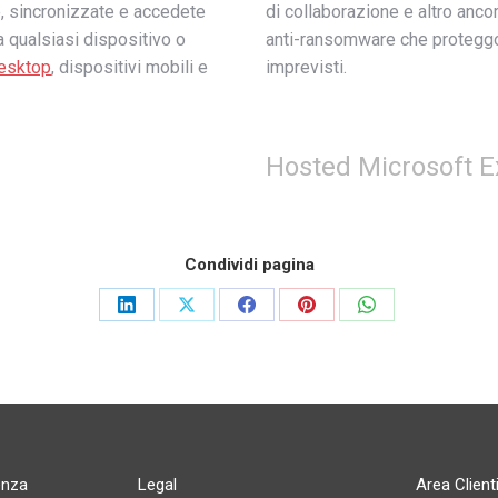
e, sincronizzate e accedete
di collaborazione e altro ancor
a qualsiasi dispositivo o
anti-ransomware che protegg
esktop
, dispositivi mobili e
imprevisti.
Hosted Microsoft 
Condividi pagina
Share
Share
Share
Share
Share
on
on
on
on
on
LinkedIn
X
Facebook
Pinterest
WhatsApp
enza
Legal
Area Client