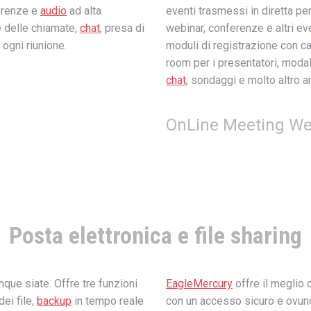
ferenze e
audio
ad alta
eventi trasmessi in diretta p
e delle chiamate,
chat
, presa di
webinar, conferenze e altri eve
 ogni riunione.
moduli di registrazione con ca
room per i presentatori, modal
chat
, sondaggi e molto altro a
OnLine Meeting We
Posta elettronica e file sharing
nque siate. Offre tre funzioni
EagleMercury
offre il meglio
ei file,
backup
in tempo reale
con un accesso sicuro e ovunq