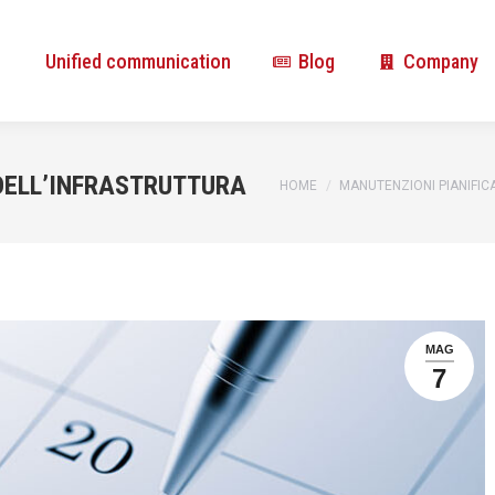
Unified communication
Blog
Company
Unified communication
Blog
Company
ELL’INFRASTRUTTURA
You are here:
HOME
MANUTENZIONI PIANIFIC
MAG
7