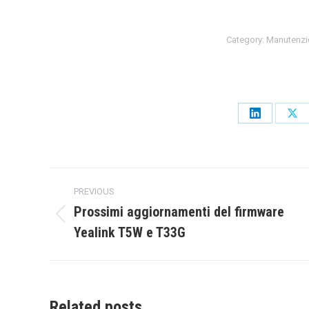
Category:
Manutenzio
Share
Sha
on
on
LinkedIn
X
Post
PREVIOUS
navigation
Prossimi aggiornamenti del firmware
Previous
Yealink T5W e T33G
post:
Related posts