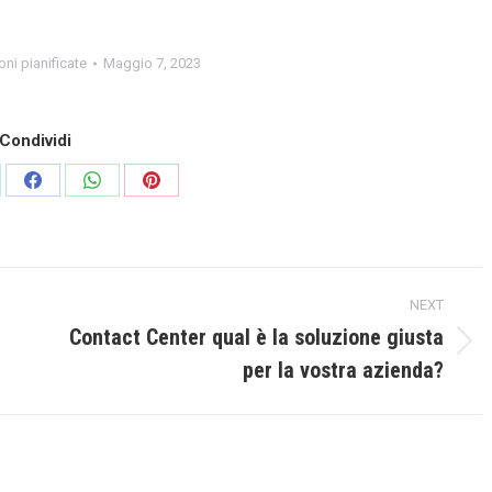
ni pianificate
Maggio 7, 2023
Condividi
re
Share
Share
Share
on
on
on
Facebook
WhatsApp
Pinterest
NEXT
Contact Center qual è la soluzione giusta
Next
per la vostra azienda?
post: