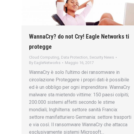
WannaCry? do not Cry! Eagle Networks ti
protegge
Cloud Computing
,
Data Protection
,
Security News
By
EagleNetworks
Maggio 16, 2017
WannaCry è solo l’ultimo dei ransomware in
circolazione Proteggere i propri dati è possibile
ed è un obbligo per ogni imprenditore. WannaCry
malware sta mietendo vittime: 150 paesi colpiti;
200.000 sistemi affetti secondo le stime
mondiali; Inghilterra: settore sanità Francia:
settore manifatturiero Germania: settore trasporti
e via così. Il ransomware WannaCry che attacca
esclusivamente sistemi Microsoft…