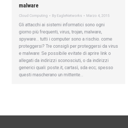
malware
Cloud Computing
By
EagleNetworks
Marzo 4, 2015
Gli attacchi ai sistemi informatici sono ogni
giorno più frequenti, virus, trojan, malware,
spyware… tutti i computer sono a rischio. come
proteggersi? Tre consigli per proteggersi da virus
e malware: Se possibile evitate di aprire link o
allegati da indirizzi sconosciuti, o da indirizzi
generici quali: poste.it, cartasì, sda ecc; spesso
questi mascherano un mittente…