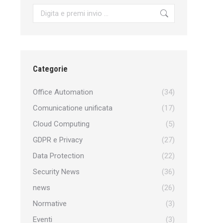
Search:
Categorie
Office Automation
(34)
Comunicatione unificata
(17)
Cloud Computing
(5)
GDPR e Privacy
(27)
Data Protection
(22)
Security News
(36)
news
(26)
Normative
(3)
Eventi
(3)