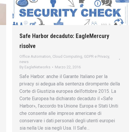
Safe Harbor decaduto: EagleMercury
risolve
Office Automation
,
Cloud Computing
,
GDPR e Privacy
,
news
By
EagleNetworks
Marzo 22, 2016
Safe Harbor: anche il Garante Italiano per la
privacy si adegua alla sentenza dirompente della
Corte di Giustizia europea dell’ottobre 2015. La
Corte Europea ha dichiarato decaduto il «Safe
Harbor», l’accordo tra Unione Europa e Stati Uniti
che consente alle imprese americane di
conservare i dati personali degli utenti europei
sia nella Ue sia negli Usa. Il Safe…