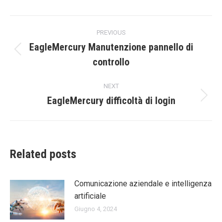
LinkedIn
X
Facebook
WhatsApp
Pinterest
Post
PREVIOUS
navigation
EagleMercury Manutenzione pannello di
Previous
controllo
post:
NEXT
EagleMercury difficoltà di login
Next
post:
Related posts
Comunicazione aziendale e intelligenza
artificiale
Giugno 4, 2024