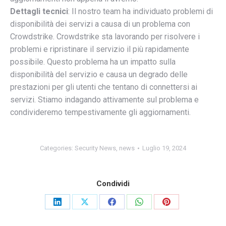
Dettagli tecnici
: Il nostro team ha individuato problemi di
disponibilità dei servizi a causa di un problema con
Crowdstrike. Crowdstrike sta lavorando per risolvere i
problemi e ripristinare il servizio il più rapidamente
possibile. Questo problema ha un impatto sulla
disponibilità del servizio e causa un degrado delle
prestazioni per gli utenti che tentano di connettersi ai
servizi. Stiamo indagando attivamente sul problema e
condivideremo tempestivamente gli aggiornamenti.
Categories:
Security News
,
news
Luglio 19, 2024
Condividi
Share
Share
Share
Share
Share
on
on
on
on
on