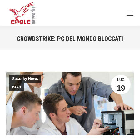
CROWDSTRIKE: PC DEL MONDO BLOCCATI
You are here:
Security News
LUG
19
news