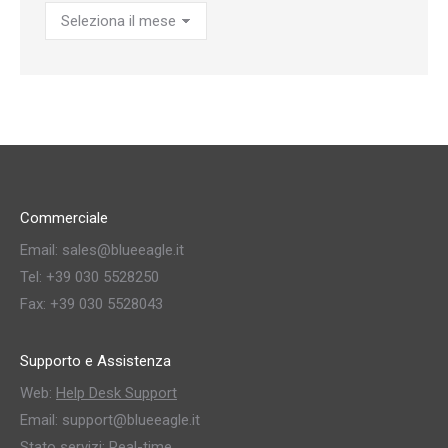
Archivio
Commerciale
Email: sales@blueeagle.it
Tel: +39 030 5528250
Fax: +39 030 5528043
Supporto e Assistenza
Web:
Help Desk Support
Email: support@blueeagle.it
Stato servizi:
Real-time