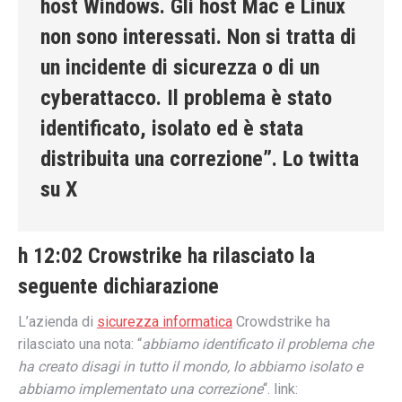
host Windows. Gli host Mac e Linux
non sono interessati. Non si tratta di
un incidente di sicurezza o di un
cyberattacco. Il problema è stato
identificato, isolato ed è stata
distribuita una correzione”. Lo twitta
su X
h 12:02 Crowstrike ha rilasciato la
seguente dichiarazione
L’azienda di
sicurezza informatica
Crowdstrike ha
rilasciato una nota: “
abbiamo identificato il problema che
ha creato disagi in tutto il mondo, lo abbiamo isolato e
abbiamo implementato una correzione
“. link: