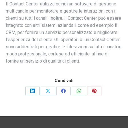
Il Contact Center utilizza quindi un software di gestione
multicanale per monitorare e gestire le interazioni con i
clienti su tutti i canali. Inoltre, il Contact Center può essere
integrato con altri sistemi aziendali, come ad esempio il
CRM, per fornire un servizio personalizzato e migliorare
l’esperienza del cliente. Gli operatori di un Contact Center
sono addestrati per gestire le interazioni su tutti i canali in
modo professionale, cortese ed efficiente, al fine di
fornire un servizio di qualità ai clienti.
Condividi
Share
Share
Share
Share
Share
on
on
on
on
on
LinkedIn
X
Facebook
WhatsApp
Pinterest