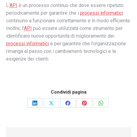
L’
API
è un processo continuo che deve essere ripetuto
periodicamente per garantire che i
processi informatici
continuino a funzionare correttamente e in modo efficiente.
Inoltre, l’
API
può essere utilizzata come strumento per
identificare nuove opportunità di miglioramento dei
processi informatici
e per garantire che l’organizzazione
rimanga al passo con i cambiamenti tecnologici e le
esigenze dei clienti.
Condividi pagina
Share
Share
Share
Share
Share
on
on
on
on
on
LinkedIn
X
Facebook
Pinterest
WhatsApp