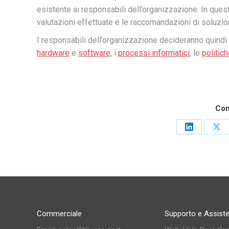
esistente ai responsabili dell’organizzazione. In quest
valutazioni effettuate e le raccomandazioni di soluzion
I responsabili dell’organizzazione decideranno quindi q
hardware
e
software
, i
processi informatici
, le
politic
Con
Commerciale
Supporto e Assist