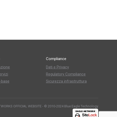
i
Compliance
zione
Dati e Privacy
rvizi
Regulatory Compliance
-base
Sicurezza infrastruttura
WORKS OFFICIAL WEBSITE - © 2010-2024
Blue Eagle Technology