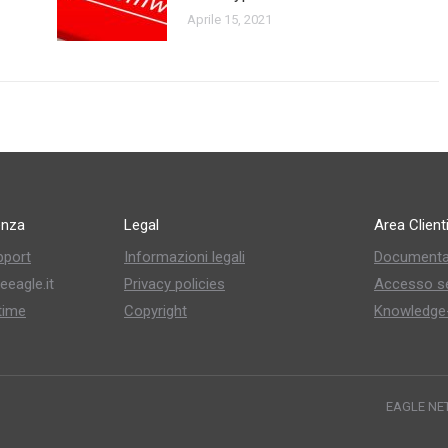
Aprile 15, 2021
enza
Legal
Area Client
pport
Informazioni legali
Documenta
eeagle.it
Privacy policies
Accesso se
time
Copyright
Knowledge
EAGLE NET