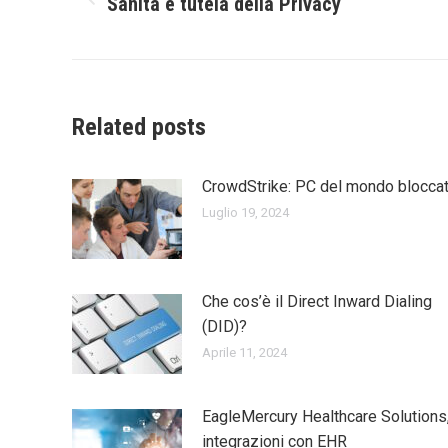
Sanità e tutela della Privacy
Previous
post:
Related posts
CrowdStrike: PC del mondo bloccat
Luglio 19, 2024
Che cos’è il Direct Inward Dialing
(DID)?
Aprile 11, 2024
EagleMercury Healthcare Solutions
integrazioni con EHR