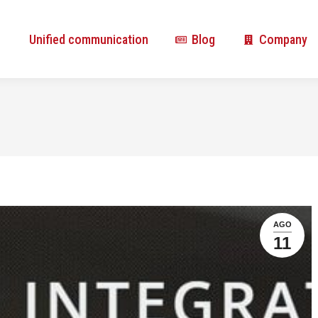
Unified communication
Blog
Company
Unified communication
Blog
Company
AGO
11