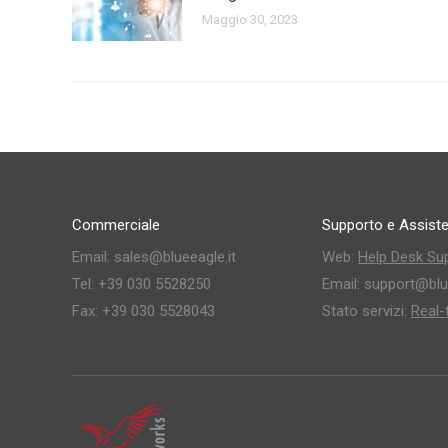
Maggio 30, 2023
Commerciale
Supporto e Assist
Email: sales@blueeagle.it
Web:
Help Desk Su
Tel: +39 030 5528250
Email: support@blu
Fax: +39 030 5528043
Stato servizi:
Real-