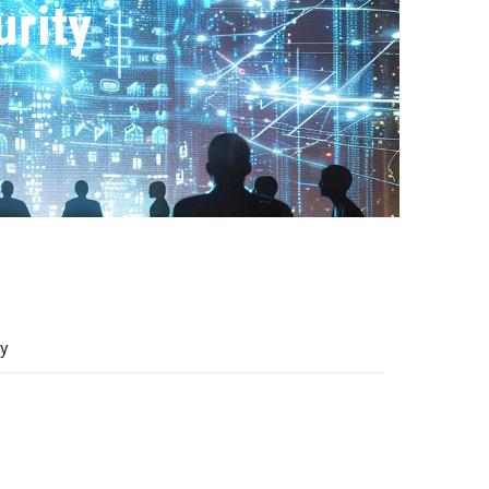
rity
ty