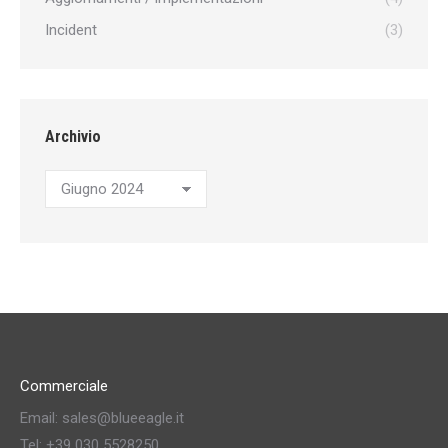
Incident
(3)
Archivio
Archivio
Commerciale
Email: sales@blueeagle.it
Tel: +39 030 5528250