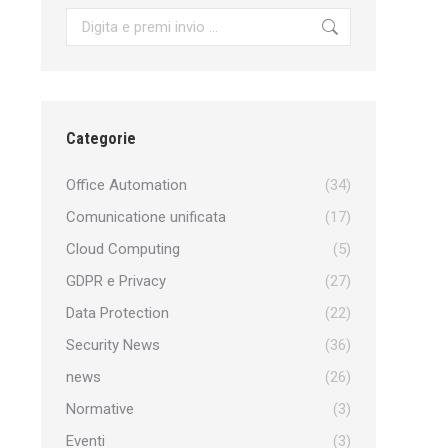
Search:
Categorie
Office Automation
(34)
Comunicatione unificata
(17)
Cloud Computing
(5)
GDPR e Privacy
(27)
Data Protection
(22)
Security News
(36)
news
(26)
Normative
(3)
Eventi
(3)