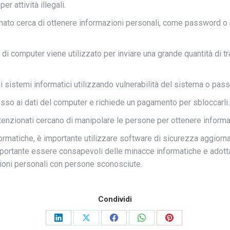
r attività illegali.
zionato cerca di ottenere informazioni personali, come password o
di computer viene utilizzato per inviare una grande quantità di tr
ai sistemi informatici utilizzando vulnerabilità del sistema o pas
sso ai dati del computer e richiede un pagamento per sbloccarli.
lintenzionati cercano di manipolare le persone per ottenere informa
ormatiche, è importante utilizzare software di sicurezza aggiorn
è importante essere consapevoli delle minacce informatiche e adot
zioni personali con persone sconosciute.
Condividi
Share
Share
Share
Share
Share