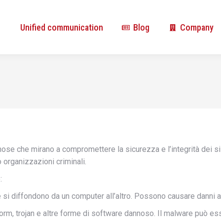
Unified communication
Blog
Company
Unified communication
Blog
Company
nose che mirano a compromettere la sicurezza e l’integrità dei 
o organizzazioni criminali.
:
e si diffondono da un computer all’altro. Possono causare danni ai
orm, trojan e altre forme di software dannoso. Il malware può ess