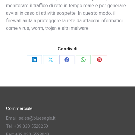
monitorare il traffico di rete in tempo reale e per generare
avvisi in caso di attività sospette. In questo modo, il
firewall aiuta a proteggere la rete da attacchi informatici
come virus, worm, trojan e altri malware.
Condividi
Share
Share
Share
Share
Share
on
on
on
on
on
LinkedIn
X
Facebook
WhatsApp
Pinterest
Commerciale
Email: sales@blueeagle.it
Tel: +39 030 5528250
Fax: +39 030 5528043