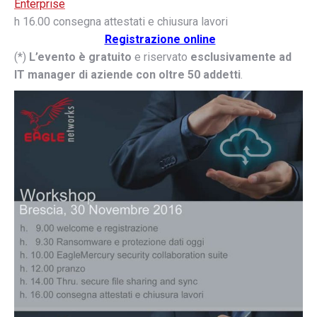
Enterprise
h 16.00 consegna attestati e chiusura lavori
Registrazione online
(*)
L’evento è gratuito
e riservato
esclusivamente ad
IT manager di aziende con oltre 50 addetti
.