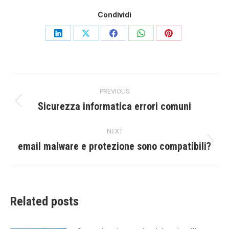
Condividi
Share
Share
Share
Share
Share
on
on
on
on
on
LinkedIn
X
Facebook
WhatsApp
Pinterest
Post
PREVIOUS
navigation
Sicurezza informatica errori comuni
Previous
post:
NEXT
email malware e protezione sono compatibili?
Next
post:
Related posts