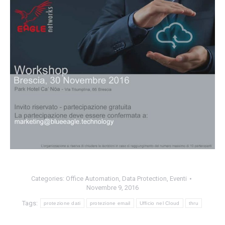
Categories:
Office Automation
,
Data Protection
,
Eventi
Novembre 9, 2016
Tags:
protezione dati
protezione email
Ufficio nel Cloud
thru