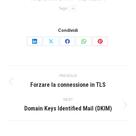
Tags:
tls
Condividi
Share
Share
Share
Share
Share
on
on
on
on
on
LinkedIn
X
Facebook
WhatsApp
Pinterest
Post
PREVIOUS
navigation
Forzare la connessione in TLS
Previous
post:
NEXT
Domain Keys Identified Mail (DKIM)
Next
post: