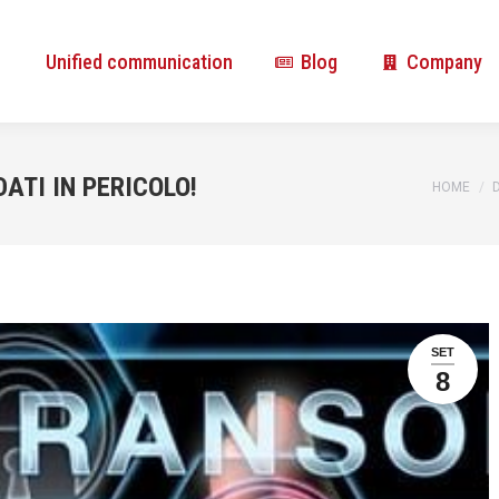
Unified communication
Blog
Company
Unified communication
Blog
Company
TI IN PERICOLO!
You are 
HOME
SET
8