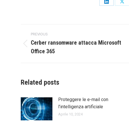
Share
Sha
on
on
LinkedIn
X
Post
PREVIOUS
navigation
Cerber ransomware attacca Microsoft
Previous
Office 365
post:
Related posts
Proteggere le e-mail con
l’intelligenza artificiale
Aprile 10, 2024