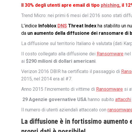
Il 30% degli utenti apre email di tipo
phishing
, il 1
Trend Micro: nei primi 6 mesi del 2016 sono stati dif
L’indice
Infoblox
DNS
Threat Index
ha stabilito un n
da
un aumento della diffusione dei ransomare di b
La diffusione sul territorio Italiano è valutata (dati K
Il costo collegato alla diffusione dei
Ransomware
nel 
ai
$290 milioni di dollari americani
.
Verizon 2016 DBIR ha certificato il passaggio di
Rans
2015, nel 2014 era al #7.
Anno 2015 l’incremento di vittime di
Ransomware
si a
29 Agenzie governative USA
hanno subito
attacchi
Il numero di utenti aziendali attaccato con
ransomwar
La diffusione è in fortissimo aumento 
propri dati è possibile!