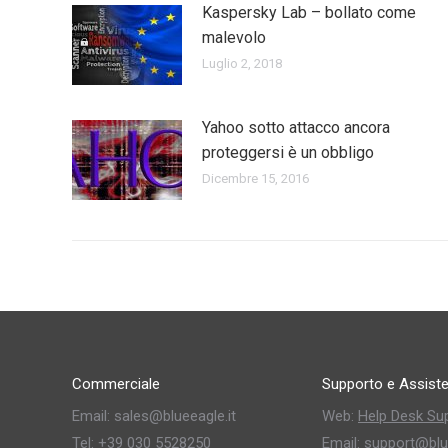
Kaspersky Lab – bollato come
malevolo
Luglio 2, 2018
Yahoo sotto attacco ancora
proteggersi è un obbligo
Dicembre 15, 2016
Commerciale
Supporto e Assist
Email: sales@blueeagle.it
Web:
Help Desk Su
Tel: +39 030 5528250
Email: support@blu