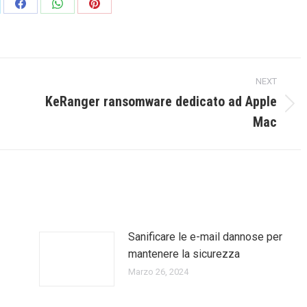
re
Share
Share
Share
on
on
on
Facebook
WhatsApp
Pinterest
NEXT
KeRanger ransomware dedicato ad Apple
Next
Mac
post:
Sanificare le e-mail dannose per
mantenere la sicurezza
Marzo 26, 2024