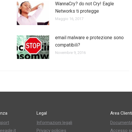
WannaCry? do not Cry! Eagle
Networks ti protegge
Maggio 16, 2017
email malware e protezione sono
compatibili?
Novembre 9, 2016
enza
Legal
Area Client
pport
Informazioni legali
Documenta
eeagle.it
Privacy policies
Accesso se