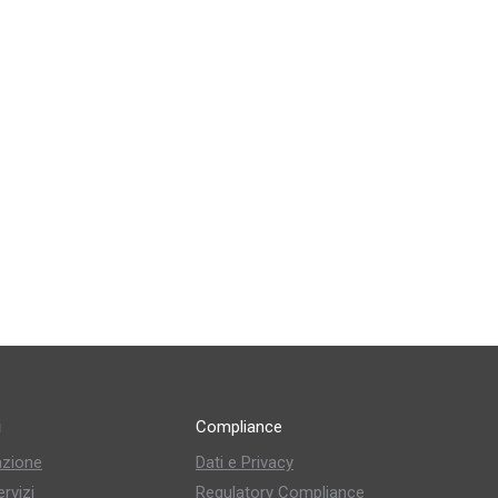
i
Compliance
zione
Dati e Privacy
rvizi
Regulatory Compliance