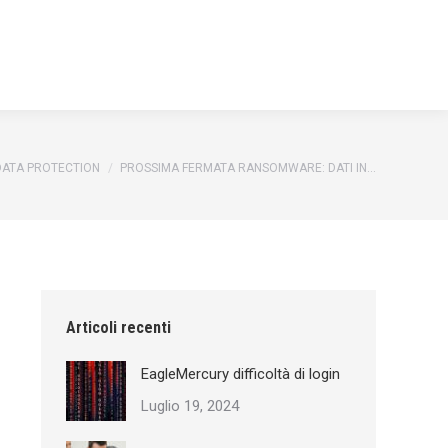
here:
DATA PROTECTION
PROSSIMA FERMATA RANSOMWARE: DATI IN…
Articoli recenti
EagleMercury difficoltà di login
Luglio 19, 2024