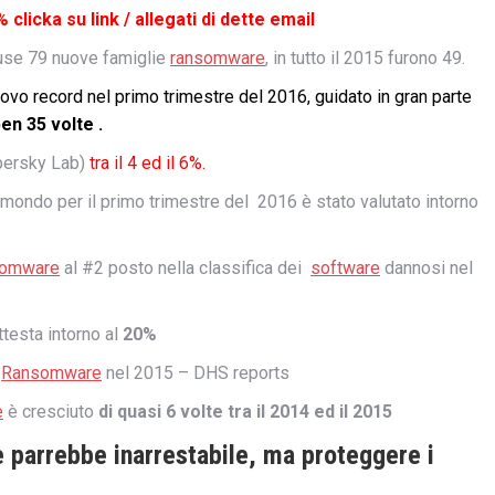
2% clicka su link / allegati di dette email
fuse 79 nuove famiglie
ransomware
, in tutto il 2015 furono 49.
uovo record nel primo trimestre del 2016, guidato in gran parte
en 35 volte .
arpersky Lab)
tra il 4 ed il 6%.
mondo per il primo trimestre del 2016 è stato valutato intorno
omware
al #2 posto nella classifica dei
software
dannosi nel
ttesta intorno al
20%
Ransomware
nel 2015 – DHS reports
e
è cresciuto
di quasi 6 volte tra il 2014 ed il 2015
e parrebbe inarrestabile, ma proteggere i