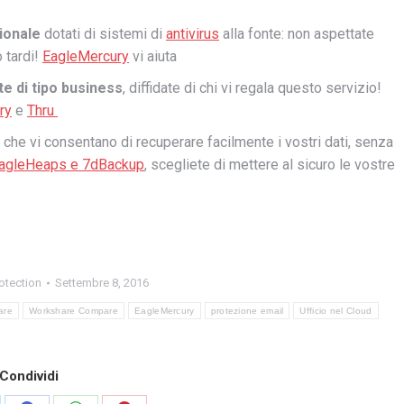
ionale
dotati di sistemi di
antivirus
alla fonte: non aspettate
 tardi!
EagleMercury
vi aiuta
e di tipo business
, diffidate di chi vi regala questo servizio!
ry
e
Thru
, che vi consentano di recuperare facilmente i vostri dati, senza
agleHeaps e 7dBackup
, scegliete di mettere al sicuro le vostre
otection
Settembre 8, 2016
are
Workshare Compare
EagleMercury
protezione email
Ufficio nel Cloud
Condividi