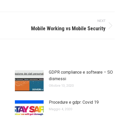
on
on
on
Facebook
WhatsApp
Pinterest
NEXT
Mobile Working vs Mobile Security
Next
post:
GDPR compliance e software – SO
dismessi
Ottobre 13, 2020
Procedure e gdpr: Covid 19
Maggio 4, 2020