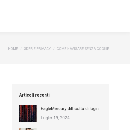
You are here:
HOME
GDPR E PRIVACY
COME NAVIGARE SENZA COOKIE
Articoli recenti
EagleMercury difficoltà di login
Luglio 19, 2024