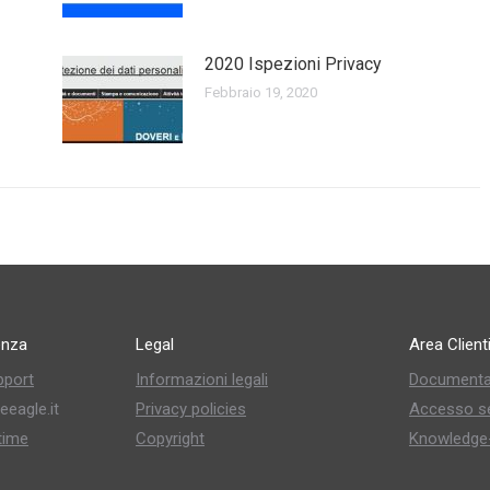
2020 Ispezioni Privacy
Febbraio 19, 2020
enza
Legal
Area Client
pport
Informazioni legali
Documenta
eeagle.it
Privacy policies
Accesso se
time
Copyright
Knowledge