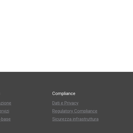
i
Compliance
zione
Dati e Privacy
rvizi
Regulatory Compliance
-base
Sicurezza infrastruttura