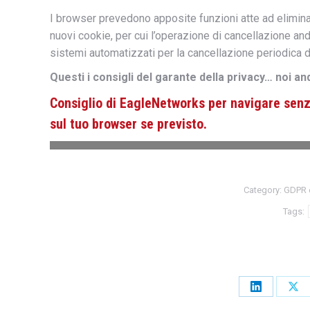
I browser prevedono apposite funzioni atte ad elimina
nuovi cookie, per cui l’operazione di cancellazione a
sistemi automatizzati per la cancellazione periodica d
Questi i consigli del garante della privacy… noi a
Consiglio di EagleNetworks per navigare senza
sul tuo browser se previsto.
Category:
GDPR e
Tags:
Share
Sha