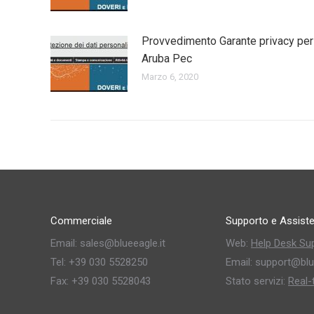
Provvedimento Garante privacy per
Aruba Pec
Marzo 6, 2020
Commerciale
Supporto e Assist
Email: sales@blueeagle.it
Web:
Help Desk Su
Tel: +39 030 5528250
Email: support@blu
Fax: +39 030 5528043
Stato servizi:
Real-