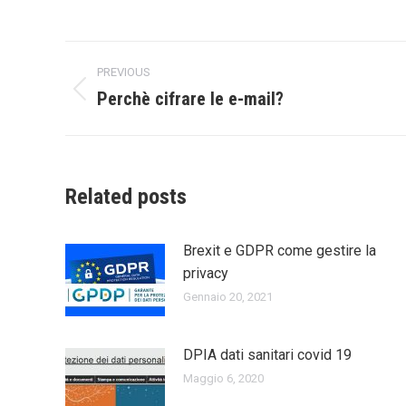
on
on
LinkedIn
X
Post
PREVIOUS
navigation
Perchè cifrare le e-mail?
Previous
post:
Related posts
Brexit e GDPR come gestire la
privacy
Gennaio 20, 2021
DPIA dati sanitari covid 19
Maggio 6, 2020