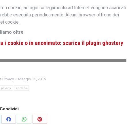
re i cookie, ad ogni collegamento ad Internet vengono scaricati
ndrebbe eseguita periodicamente. Alcuni browser offrono dei
ei cookie.
ndiamo oltre
 i cookie o in anonimato: scarica il plugin ghostery
 Privacy
Maggio 15, 2015
privacy
cookies
Condividi
re
Share
Share
Share