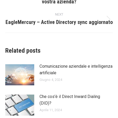
vostra azienda?
post:
NEXT
EagleMercury – Active Directory sync aggiornato
Next
post:
Related posts
Comunicazione aziendale e intelligenza
artificiale
Giugno 4, 2024
Che cos’è il Direct Inward Dialing
(DID)?
Aprile 11, 2024