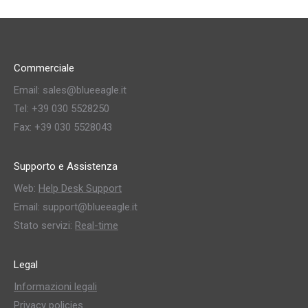
Commerciale
Email: sales@blueeagle.it
Tel: +39 030 5528250
Fax: +39 030 5528043
Supporto e Assistenza
Web:
Help Desk Support
Email: support@blueeagle.it
Stato servizi:
Real-time
Legal
Informazioni legali
Privacy policies