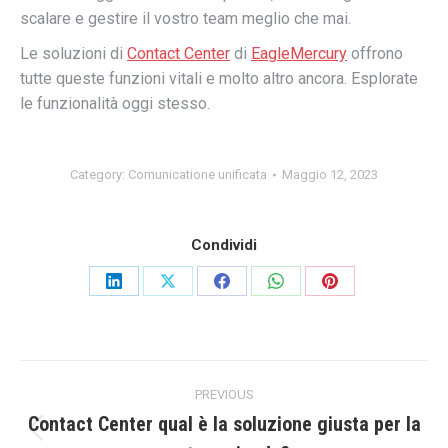
scalare e gestire il vostro team meglio che mai.
Le soluzioni di
Contact Center
di
EagleMercury
offrono
tutte queste funzioni vitali e molto altro ancora. Esplorate
le funzionalità oggi stesso.
Category:
Comunicatione unificata
Maggio 12, 2023
Condividi
Share
Share
Share
Share
Share
on
on
on
on
on
LinkedIn
X
Facebook
WhatsApp
Pinterest
Post
PREVIOUS
navigation
Contact Center qual è la soluzione giusta per la
Previous